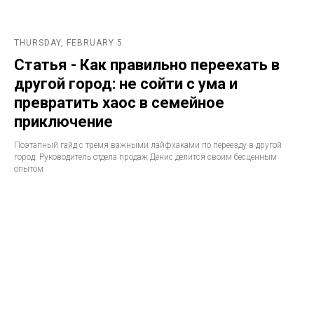
THURSDAY, FEBRUARY 5
Статья - Как правильно переехать в
другой город: не сойти с ума и
превратить хаос в семейное
приключение
Поэтапный гайд с тремя важными лайфхаками по переезду в другой
город: Руководитель отдела продаж Денис делится своим бесценным
опытом