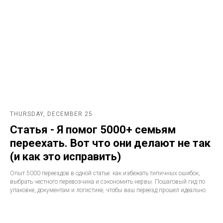
THURSDAY, DECEMBER 25
Статья - Я помог 5000+ семьям
переехать. Вот что они делают не так
(и как это исправить)
Опыт 5000 переездов в одной статье: как избежать типичных ошибок,
выбрать честного перевозчика и сэкономить нервы. Пошаговый гид по
упаковке, документам и логистике, чтобы ваш переезд прошел идеально.