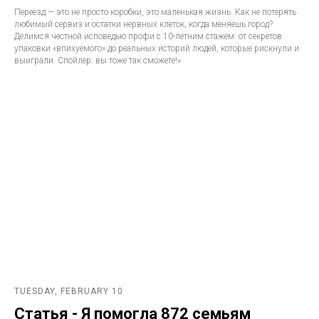
Переезд — это не просто коробки, это маленькая жизнь. Как не потерять
любимый сервиз и остатки нервных клеток, когда меняешь город?
Делимся честной исповедью профи с 10-летним стажем: от секретов
упаковки «впихуемого» до реальных историй людей, которые рискнули и
выиграли. Спойлер: вы тоже так сможете!»
TUESDAY, FEBRUARY 10
Статья - Я помогла 872 семьям