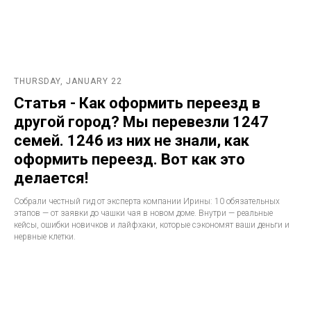
THURSDAY, JANUARY 22
Статья - Как оформить переезд в
другой город? Мы перевезли 1247
семей. 1246 из них не знали, как
оформить переезд. Вот как это
делается!
Собрали честный гид от эксперта компании Ирины: 10 обязательных
этапов — от заявки до чашки чая в новом доме. Внутри — реальные
кейсы, ошибки новичков и лайфхаки, которые сэкономят ваши деньги и
нервные клетки.