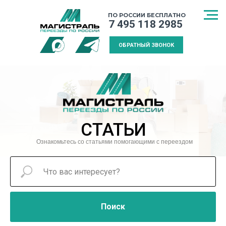
ПО РОССИИ БЕСПЛАТНО
7 495 118 2985
ОБРАТНЫЙ ЗВОНОК
СТАТЬИ
Ознакомьтесь со статьями помогающими с переездом
Поиск
СПОСОБ
МЕЖДУГОРОДНИЙ
КАЛЬКУЛЯТ
ТРАНСПОРТИРОВКИ
ПЕРЕЕЗД