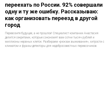
переехать по России. 92% совершали
одну и ту же ошибку. Рассказываю:
как организовать переезд в другой
город
Перевозите будущее, а не прошлое! Специалист компании Анастасия
делится секретами, которые сэкономят вам сотни тысяч рублей и
миллионы нервных клеток. Разбираем «рюкзак выживания», хитрости с
климатом и фразы-детекторы для недобросовестных перевозчиков.