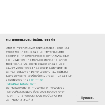
Мы используем файлы cookie
Этот сайт использует файлы cookie и сервисы
сбора технических данных (метрики) для
обеспечения работоспособности, улучшения
взаимодействия с пользователем и анализа
трафика. Файлы cookie содержат данные о
FRIDAY, APRIL 3
вашем устройстве, IP-адресе и действиях на
сайте. Продолжая использовать наш сайт, вы
Статья: Переезд при коронавирусе
даете согласие на обработку указанных данных
в соответствии с
Политикой
Карантин и режим самоизоляции в регионах РФ для переезда
конфиденциальности
Вы можете отключить сохранение cookie в
настройках вашего браузера, но это может
повлиять на корректность отображения
Принять
функционала сайта.
Главная
Рассчитать переезд
Контакты
Отзывы