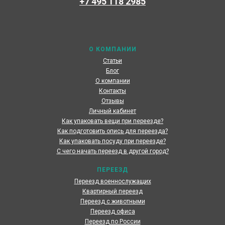
+7 495 118 2985
Наши специалисты каждый день готовы предоставить
максимальный сервис, чтобы сделать переезд по
России наших клиентов быстрым и комфортным
О КОМПАНИИ
Статьи
Блог
О компании
Контакты
Отзывы
Личный кабинет
Как упаковать вещи при переезде?
Как подготовить опись для переезда?
Как упаковать посуду при переезде?
С чего начать переезд в другой город?
ПЕРЕЕЗД
Переезд военнослужащих
Квартирный переезд
Переезд с животными
Переезд офиса
Переезд по России