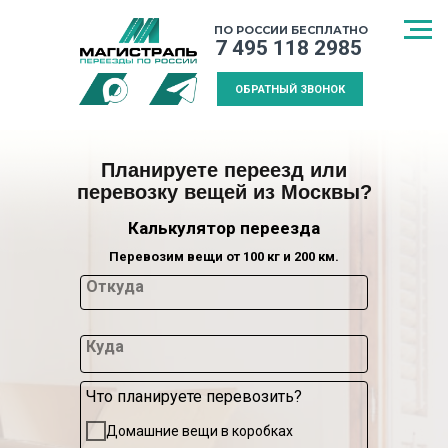
ПО РОССИИ БЕСПЛАТНО
7 495 118 2985
ОБРАТНЫЙ ЗВОНОК
Планируете переезд или
перевозку вещей из Москвы?
Калькулятор переезда
Перевозим вещи от 100 кг и 200 км.
Откуда
Куда
Что планируете перевозить?
СПОСОБ
МЕЖДУГОРОДНИЙ
КАЛЬКУЛЯТ
Домашние вещи в коробках
ТРАНСПОРТИРОВКИ
ПЕРЕЕЗД