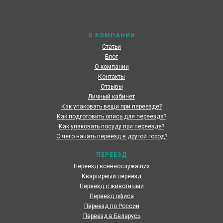
максимальный сервис, чтобы сделать переезд по
России наших клиентов быстрым и комфортным
О КОМПАНИИ
Статьи
Блог
О компании
Контакты
Отзывы
Личный кабинет
Как упаковать вещи при переезде?
Как подготовить опись для переезда?
Как упаковать посуду при переезде?
С чего начать переезд в другой город?
ПЕРЕЕЗД
Переезд военнослужащих
Квартирный переезд
Переезд с животными
Переезд офиса
Переезд по России
Переезд в Беларусь