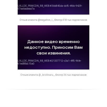
Отзыв клиента @megatron_i_, блогер 418 тыс подписчиков.
Отзыв клиента @ _kristinaru_, блогер 36 тыс подписчиков