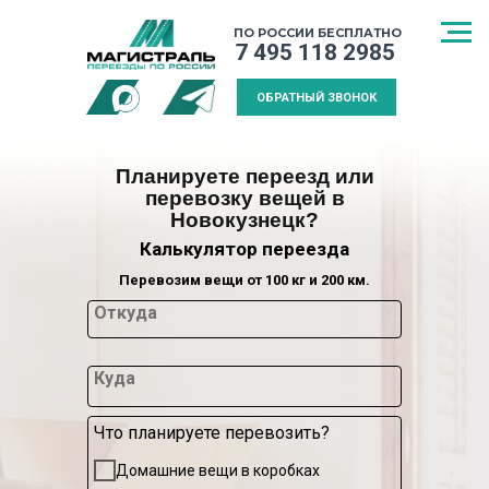
ПО РОССИИ БЕСПЛАТНО
7 495 118 2985
ОБРАТНЫЙ ЗВОНОК
Планируете переезд или
перевозку вещей в
Новокузнецк?
Калькулятор переезда
Перевозим вещи от 100 кг и 200 км.
Откуда
Куда
Что планируете перевозить?
СПОСОБ
МЕЖДУГОРОДНИЙ
КАЛЬКУЛЯТ
Домашние вещи в коробках
ТРАНСПОРТИРОВКИ
ПЕРЕЕЗД