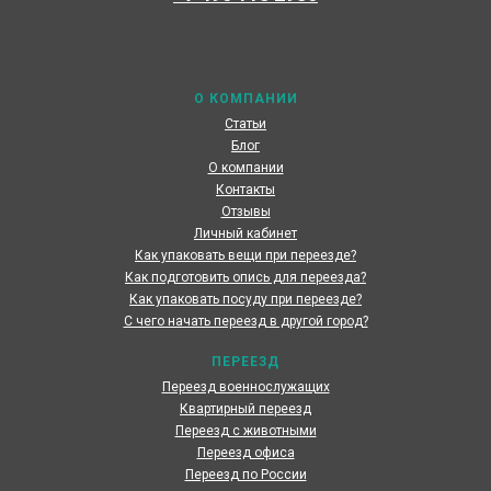
Наши специалисты каждый день готовы предоставить
максимальный сервис, чтобы сделать переезд по
России наших клиентов быстрым и комфортным
О КОМПАНИИ
Статьи
Блог
О компании
Контакты
Отзывы
Личный кабинет
Как упаковать вещи при переезде?
Как подготовить опись для переезда?
Как упаковать посуду при переезде?
С чего начать переезд в другой город?
ПЕРЕЕЗД
Переезд военнослужащих
Квартирный переезд
Переезд с животными
Переезд офиса
Переезд по России