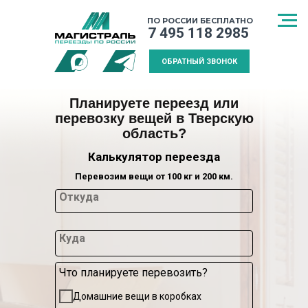
ПО РОССИИ БЕСПЛАТНО
7 495 118 2985
ОБРАТНЫЙ ЗВОНОК
Планируете переезд или
перевозку вещей в Тверскую
область?
Калькулятор переезда
Перевозим вещи от 100 кг и 200 км.
Откуда
Куда
Что планируете перевозить?
СПОСОБ
МЕЖДУГОРОДНИЙ
КАЛЬКУЛЯТ
Домашние вещи в коробках
ТРАНСПОРТИРОВКИ
ПЕРЕЕЗД