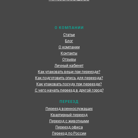
Наши специалисты каждый день готовы предоставить
максимальный сервис, чтобы сделать переезд по
России наших клиентов быстрым и комфортным
О КОМПАНИИ
Статьи
Блог
О компании
Контакты
Отзывы
Личный кабинет
Как упаковать вещи при переезде?
Как подготовить опись для переезда?
Как упаковать посуду при переезде?
С чего начать переезд в другой город?
ПЕРЕЕЗД
Переезд военнослужащих
Квартирный переезд
Переезд с животными
Переезд офиса
Переезд по России