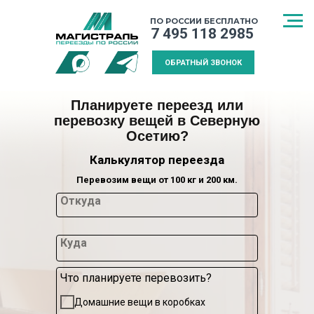
ПО РОССИИ БЕСПЛАТНО
7 495 118 2985
ОБРАТНЫЙ ЗВОНОК
Планируете переезд или
перевозку вещей в Северную
Осетию?
Калькулятор переезда
Перевозим вещи от 100 кг и 200 км.
Откуда
Куда
Что планируете перевозить?
СПОСОБ
МЕЖДУГОРОДНИЙ
КАЛЬКУЛЯТ
Домашние вещи в коробках
ТРАНСПОРТИРОВКИ
ПЕРЕЕЗД