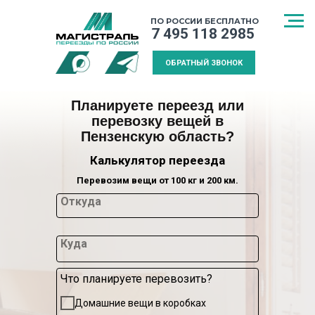
ПО РОССИИ БЕСПЛАТНО
7 495 118 2985
ОБРАТНЫЙ ЗВОНОК
Планируете переезд или
перевозку вещей в
Пензенскую область?
Калькулятор переезда
Перевозим вещи от 100 кг и 200 км.
Откуда
Куда
Что планируете перевозить?
СПОСОБ
МЕЖДУГОРОДНИЙ
КАЛЬКУЛЯТ
Домашние вещи в коробках
ТРАНСПОРТИРОВКИ
ПЕРЕЕЗД