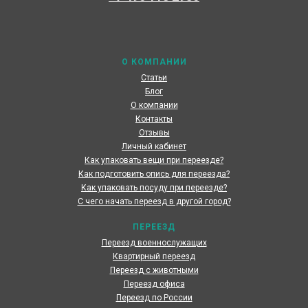
Наши специалисты каждый день готовы предоставить
максимальный сервис, чтобы сделать переезд по
России наших клиентов быстрым и комфортным
О КОМПАНИИ
Статьи
Блог
О компании
Контакты
Отзывы
Личный кабинет
Как упаковать вещи при переезде?
Как подготовить опись для переезда?
Как упаковать посуду при переезде?
С чего начать переезд в другой город?
ПЕРЕЕЗД
Переезд военнослужащих
Квартирный переезд
Переезд с животными
Переезд офиса
Переезд по России