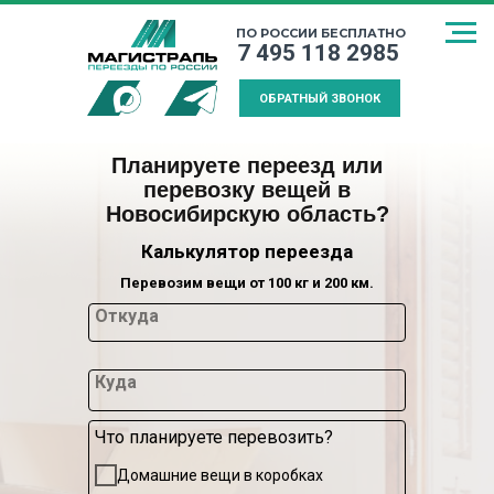
ПО РОССИИ БЕСПЛАТНО
7 495 118 2985
ОБРАТНЫЙ ЗВОНОК
Планируете переезд или
перевозку вещей в
Новосибирскую область?
Калькулятор переезда
Перевозим вещи от 100 кг и 200 км.
Откуда
Куда
Что планируете перевозить?
СПОСОБ
МЕЖДУГОРОДНИЙ
КАЛЬКУЛЯТ
Домашние вещи в коробках
ТРАНСПОРТИРОВКИ
ПЕРЕЕЗД