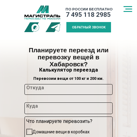
ПО РОССИИ БЕСПЛАТНО
7 495 118 2985
ОБРАТНЫЙ ЗВОНОК
Планируете переезд или
перевозку вещей в
Хабаровск?
Калькулятор переезда
Перевозим вещи от 100 кг и 200 км.
Откуда
Куда
Что планируете перевозить?
СПОСОБ
МЕЖДУГОРОДНИЙ
КАЛЬКУЛЯТ
Домашние вещи в коробках
ТРАНСПОРТИРОВКИ
ПЕРЕЕЗД