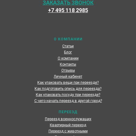
ЗАКАЗАТЬ ЗВОНОК
+7 495 118 2985
Наши специалисты каждый день готовы предоставить
максимальный сервис, чтобы сделать переезд по
России наших клиентов быстрым и комфортным
О КОМПАНИИ
Статьи
Блог
О компании
Контакты
Отзывы
Личный кабинет
Как упаковать вещи при переезде?
Как подготовить опись для переезда?
Как упаковать посуду при переезде?
С чего начать переезд в другой город?
ПЕРЕЕЗД
Переезд военнослужащих
Квартирный переезд
Переезд с животными