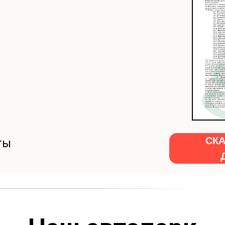
СК
ты