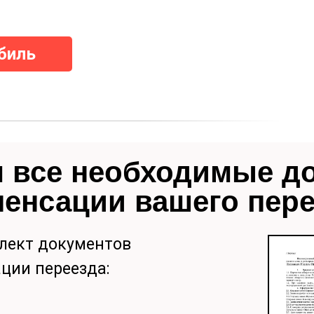
биль
 все необходимые д
пенсации вашего пер
лект документов
ции переезда: