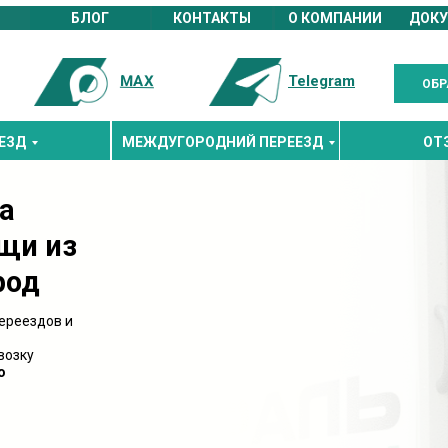
БЛОГ
КОНТАКТЫ
О КОМПАНИИ
ДОК
MAX
Telegram
ОБР
ЕЗД
МЕЖДУГОРОДНИЙ ПЕРЕЕЗД
ОТ
а
щи из
род
ереездов и
возку
о