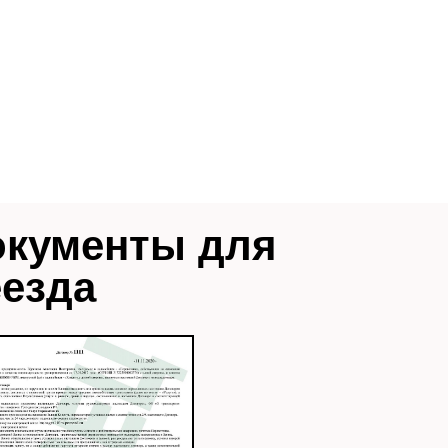
окументы для
еезда