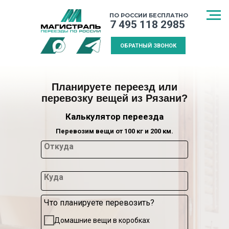
ПО РОССИИ БЕСПЛАТНО
7 495 118 2985
ОБРАТНЫЙ ЗВОНОК
Планируете переезд или
перевозку вещей из Рязани?
Калькулятор переезда
Перевозим вещи от 100 кг и 200 км.
Откуда
Куда
Что планируете перевозить?
СПОСОБ
МЕЖДУГОРОДНИЙ
КАЛЬКУЛЯТ
Домашние вещи в коробках
ТРАНСПОРТИРОВКИ
ПЕРЕЕЗД