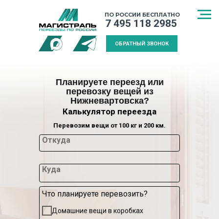
ПО РОССИИ БЕСПЛАТНО
7 495 118 2985
ОБРАТНЫЙ ЗВОНОК
Планируете переезд или
перевозку вещей из
Нижневартовска?
Калькулятор переезда
Перевозим вещи от 100 кг и 200 км.
Откуда
Куда
Что планируете перевозить?
СПОСОБ
МЕЖДУГОРОДНИЙ
КАЛЬКУЛЯТ
Домашние вещи в коробках
ТРАНСПОРТИРОВКИ
ПЕРЕЕЗД