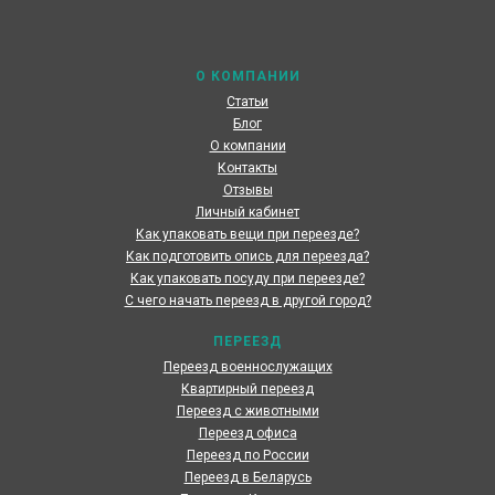
максимальный сервис, чтобы сделать переезд по
России наших клиентов быстрым и комфортным
О КОМПАНИИ
Статьи
Блог
О компании
Контакты
Отзывы
Личный кабинет
Как упаковать вещи при переезде?
Как подготовить опись для переезда?
Как упаковать посуду при переезде?
С чего начать переезд в другой город?
ПЕРЕЕЗД
Переезд военнослужащих
Квартирный переезд
Переезд с животными
Переезд офиса
Переезд по России
Переезд в Беларусь