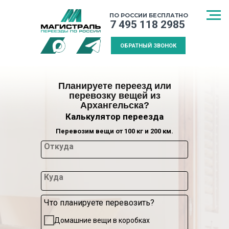
ПО РОССИИ БЕСПЛАТНО
7 495 118 2985
ОБРАТНЫЙ ЗВОНОК
Планируете переезд или
перевозку вещей из
Архангельска?
Калькулятор переезда
Перевозим вещи от 100 кг и 200 км.
Откуда
Куда
Что планируете перевозить?
СПОСОБ
МЕЖДУГОРОДНИЙ
КАЛЬКУЛЯТ
Домашние вещи в коробках
ТРАНСПОРТИРОВКИ
ПЕРЕЕЗД