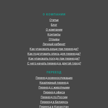
России наших клиентов быстрым и комфортным
О КОМПАНИИ
Статьи
Блог
О компании
Контакты
Отзывы
Личный кабинет
Как упаковать вещи при переезде?
Как подготовить опись для переезда?
Как упаковать посуду при переезде?
С чего начать переезд в другой город?
ПЕРЕЕЗД
Переезд военнослужащих
Квартирный переезд
Переезд с животными
Переезд офиса
Переезд по России
Переезд в Беларусь
Переезд в Казахстан