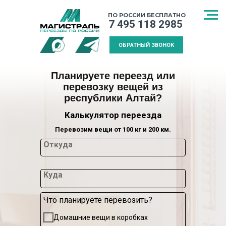
ПО РОССИИ БЕСПЛАТНО
7 495 118 2985
ОБРАТНЫЙ ЗВОНОК
Планируете переезд или
перевозку вещей из
республики Алтай?
Калькулятор переезда
Перевозим вещи от 100 кг и 200 км.
Откуда
Куда
Что планируете перевозить?
СПОСОБ
МЕЖДУГОРОДНИЙ
КАЛЬКУЛЯТ
Домашние вещи в коробках
ТРАНСПОРТИРОВКИ
ПЕРЕЕЗД